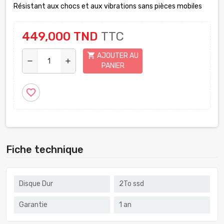
Résistant aux chocs et aux vibrations sans pièces mobiles
449,000 TND
TTC
shopping_cart
AJOUTER AU
remove
add
PANIER
favorite_border
Fiche technique
Disque Dur
2To ssd
Garantie
1 an