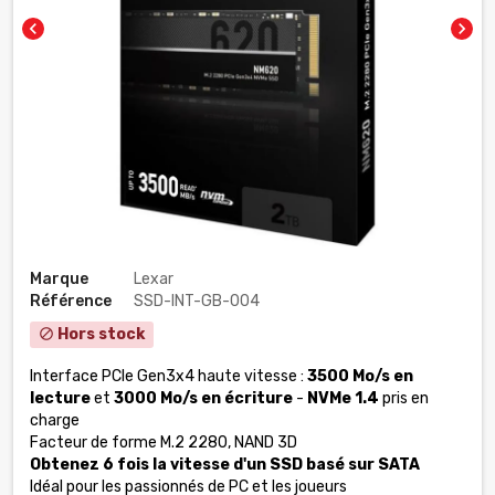
chevron_left
chevron_right
Marque
Lexar
Référence
SSD-INT-GB-004
Hors stock
block
Interface PCIe Gen3x4 haute vitesse :
3500 Mo/s en
lecture
et
3000 Mo/s en écriture
-
NVMe 1.4
pris en
charge
Facteur de forme M.2 2280, NAND 3D
Obtenez 6 fois la vitesse d'un SSD basé sur SATA
Idéal pour les passionnés de PC et les joueurs