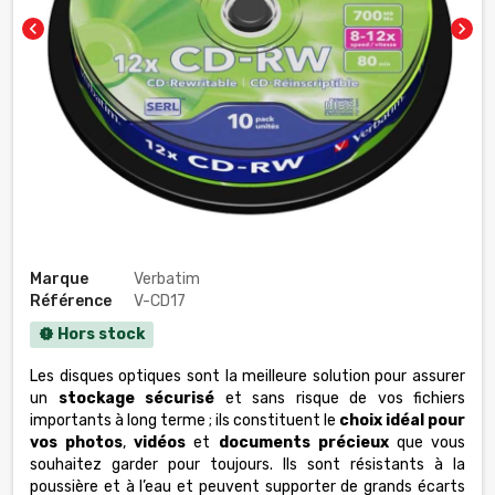
chevron_left
chevron_right
Marque
Verbatim
Référence
V-CD17
Hors stock
new_releases
Les disques optiques sont la meilleure solution pour assurer
un
stockage sécurisé
et sans risque de vos fichiers
importants à long terme ; ils constituent le
choix idéal pour
vos photos
,
vidéos
et
documents précieux
que vous
souhaitez garder pour toujours. Ils sont résistants à la
poussière et à l’eau et peuvent supporter de grands écarts