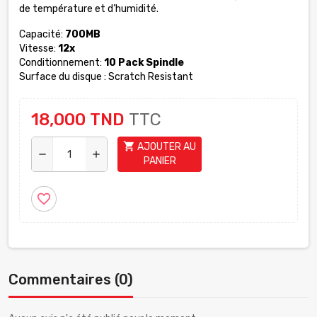
de température et d’humidité.
Capacité:
700MB
Vitesse:
12x
Conditionnement:
10 Pack Spindle
Surface du disque : Scratch Resistant
18,000 TND
TTC
shopping_cart
AJOUTER AU
remove
add
PANIER
favorite_border
Commentaires (0)