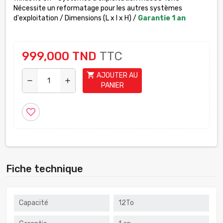
Nécessite un reformatage pour les autres systèmes
d'exploitation / Dimensions (L x l x H) /
Garantie 1 an
999,000 TND
TTC
shopping_cart
AJOUTER AU
remove
add
PANIER
favorite_border
Fiche technique
Capacité
12To