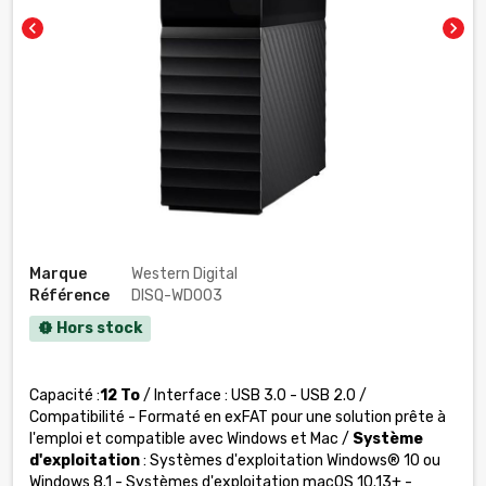
chevron_left
chevron_right
Marque
Western Digital
Référence
DISQ-WD003
Hors stock
new_releases
Capacité :
12 To
/ Interface : USB 3.0 - USB 2.0 /
Compatibilité - Formaté en exFAT pour une solution prête à
l'emploi et compatible avec Windows et Mac /
Système
d'exploitation
: Systèmes d'exploitation Windows® 10 ou
Windows 8.1 - Systèmes d'exploitation macOS 10.13+ -