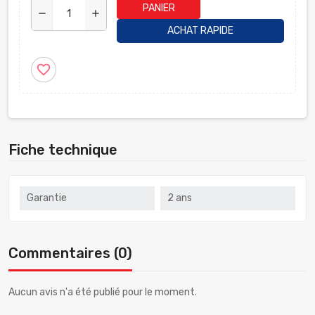
PANIER
remove
add
ACHAT RAPIDE
favorite_border
Fiche technique
Garantie
2 ans
Commentaires (0)
Aucun avis n'a été publié pour le moment.