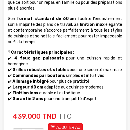
que ce soit pour un repas en famille ou pour des préparations
plus élaborées.
Son
format standard de 60 cm
facilite l’encastrement
sur la majorité des plans de travail. Sa
finition inox
élégante
et contemporaine s’accorde parfaitement à tous les styles
de cuisines et se nettoie facilement pour rester impeccable
au fil du temps.
?
Caractéristiques principales :
✔️
4 feux gaz puissants
pour une cuisson rapide et
homogène
✔️
Grilles robustes et stables
pour une sécurité maximale
✔️
Commandes par boutons
simples et intuitives
✔️
Allumage intégré
pour plus de praticité
✔️
Largeur 60 cm
adaptée aux cuisines modernes
✔️
Finition inox
durable et esthétique
✔️
Garantie 2 ans
pour une tranquillité d’esprit
439,000 TND
TTC
shopping_cart
AJOUTER AU