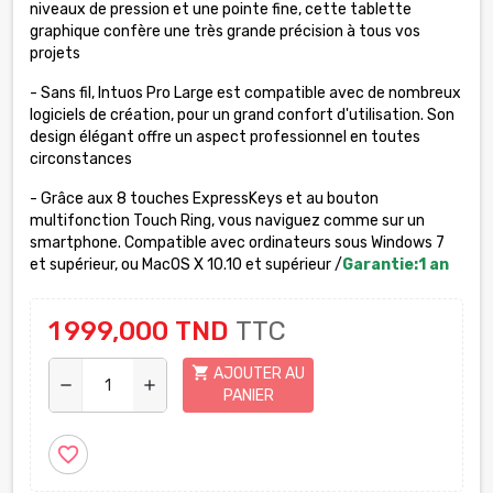
niveaux de pression et une pointe fine, cette tablette
graphique confère une très grande précision à tous vos
projets
-
Sans fil, Intuos Pro Large est compatible avec de nombreux
logiciels de création, pour un grand confort d'utilisation. Son
design élégant offre un aspect professionnel en toutes
circonstances
-
Grâce aux 8 touches ExpressKeys et au bouton
multifonction Touch Ring, vous naviguez comme sur un
smartphone. Compatible avec ordinateurs sous Windows 7
et supérieur, ou MacOS X 10.10 et supérieur
/
Garantie:1 an
1 999,000 TND
TTC
shopping_cart
AJOUTER AU
remove
add
PANIER
favorite_border