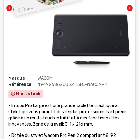
chevron_left
chevron_right
Marque
WACOM
Référence
4949268620062 TABL-WACOM-11
Hors stock
block
- Intuos Pro Large est une grande tablette graphique à
stylet qui vous garantit des rendus professionnels et précis,
grâce à un multi-touch intuitif et à des fonctionnalités
innovantes. Zone de travail: 311 x 216 mm.
-
Dotée du stylet Wacom Pro Pen 2 comportant 8192