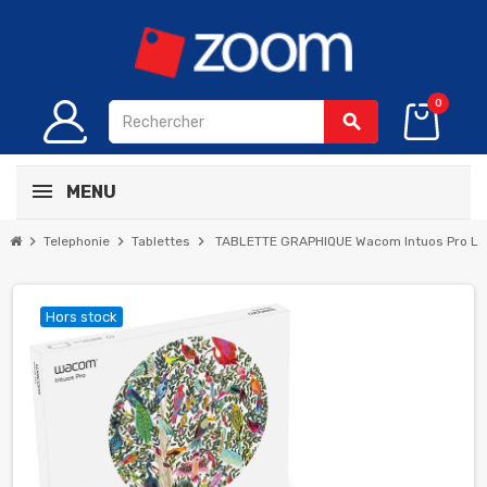
0
search
MENU
chevron_right
chevron_right
chevron_right
Telephonie
Tablettes
TABLETTE GRAPHIQUE Wacom Intuos Pro La
Hors stock