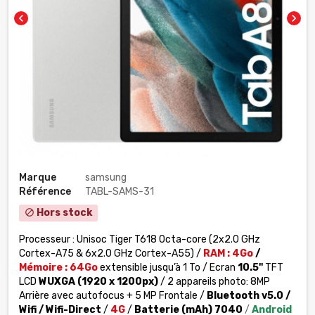
chevron_left
chevron_right
Marque
samsung
Référence
TABL-SAMS-31
Hors stock
block
Processeur : Unisoc Tiger T618 Octa-core (2x2.0 GHz
Cortex-A75 & 6x2.0 GHz Cortex-A55) /
RAM : 4
Go
/
Mémoire : 64Go
extensible jusqu’à 1 To / Ecran
10.5''
TFT
LCD
WUXGA (1920 x 1200px)
/ 2 appareils photo: 8MP
Arrière avec autofocus + 5 MP Frontale /
Bluetooth v5.0 /
Wifi / Wifi-Direct
/
4G
/
Batterie (mAh)
7040
/
Android