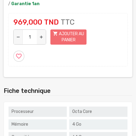
/
Garantie 1an
969,000 TND
TTC
shopping_cart
AJOUTER AU
remove
add
PANIER
favorite_border
Fiche technique
Processeur
Octa Core
Mémoire
4 Go