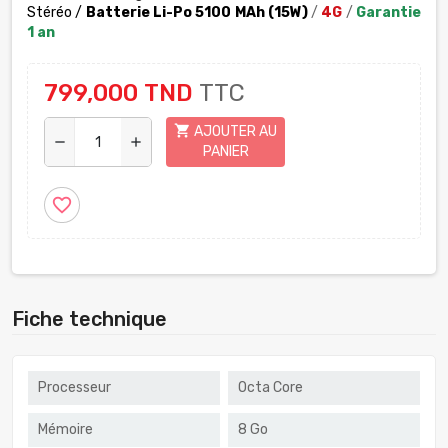
Stéréo
/
Batterie Li-Po 5100
M
Ah
(15W)
/
4G
/
Garantie
1 an
799,000 TND
TTC
shopping_cart
AJOUTER AU
remove
add
PANIER
favorite_border
Fiche technique
Processeur
Octa Core
Mémoire
8 Go