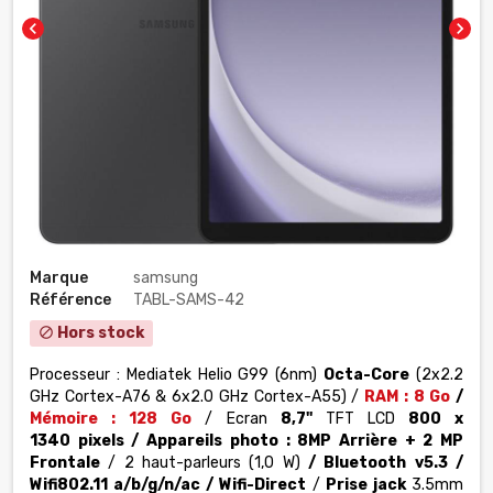
chevron_left
chevron_right
Marque
samsung
Référence
TABL-SAMS-42
Hors stock
block
Processeur : Mediatek Helio G99 (6nm)
Octa-Core
(2x2.2
GHz Cortex-A76 & 6x2.0 GHz Cortex-A55)
/
RAM : 8
Go
/
Mémoire : 128 Go
/ Ecran
8,7''
TFT LCD
800 x
1340
pixels
/ Appareils photo : 8MP Arrière + 2 MP
Frontale
/ 2
haut-parleurs
(1,0 W)
/ Bluetooth v5.3 /
Wifi
802.11 a/b/g/n/ac
/ Wifi-Direct
/
Prise jack
3.5mm