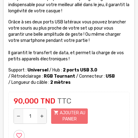
indispensable pour votre meilleur allié dans le jeu, il garantit la
longévité de votre casque !
Grâce à ses deux ports USB latéraux vous pouvez brancher
votre souris au plus proche de votre set up pour vous
garantir une belle amplitude de geste ! Ou même charger
votre smartphone pendant votre partie !
Il garantit le transfert de data, et permet la charge de vos
petits appareils électroniques !
Support :
Universel
/ Hub :
2 ports USB 3.0
/ Rétroéclairage :
RGB Tournant
/ Connecteur :
USB
/ Longueur du câble :
2 mètres
90,000 TND
TTC
shopping_cart
AJOUTER AU
remove
add
PANIER
favorite_border