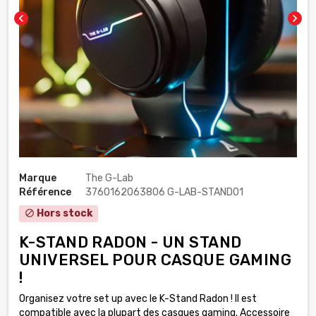
chevron_left
chevron_right
Marque
The G-Lab
Référence
3760162063806 G-LAB-STAND01
Hors stock
block
K-STAND RADON - UN STAND
UNIVERSEL POUR CASQUE GAMING
!
Organisez votre set up avec le K-Stand Radon ! Il est
compatible avec la plupart des casques gaming. Accessoire