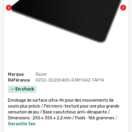
chevron_left
chevron_right
Marque
Razer
Référence
RZ02-00200400-R3M1 RAZ-TAP14
En stock
check
Enrobage de surface ultra-fin pour des mouvements de
souris plus précis / Fini micro-texturé pour une plus grande
sensation de jeu / Base caoutchouc anti-dérapante /
Dimensions : 255 x 355 x 2,2 mm / Poids : 166 grammes
/
Garantie 1an