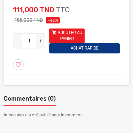
111,000 TND
TTC
185,000 TND
-40%
shopping_cart
AJOUTER AU
PANIER
remove
add
ACHAT RAPIDE
favorite_border
Commentaires (0)
Aucun avis n'a été publié pour le moment.