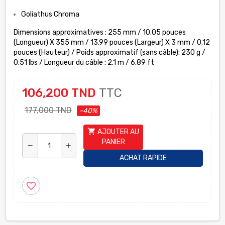
Goliathus Chroma
Dimensions approximatives : 255 mm / 10.05 pouces
(Longueur) X 355 mm / 13.99 pouces (Largeur) X 3 mm / 0.12
pouces (Hauteur) / Poids approximatif (sans câble): 230 g /
0.51 lbs / Longueur du câble : 2.1 m / 6.89 ft
106,200 TND
TTC
177,000 TND
-40%
shopping_cart
AJOUTER AU
PANIER
remove
add
ACHAT RAPIDE
favorite_border