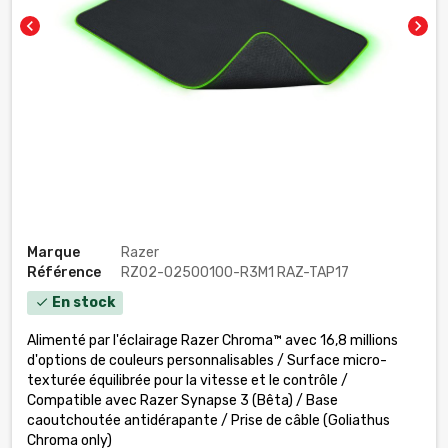
chevron_left
chevron_right
Marque
Razer
Référence
RZ02-02500100-R3M1 RAZ-TAP17
En stock
check
Alimenté par l'éclairage Razer Chroma™ avec 16,8 millions
d'options de couleurs personnalisables / Surface micro-
texturée équilibrée pour la vitesse et le contrôle /
Compatible avec Razer Synapse 3 (Bêta) / Base
caoutchoutée antidérapante / Prise de câble (Goliathus
Chroma only)