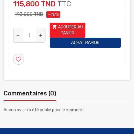
115,800 TND
TTC
193,000 TND
-40%
shopping_cart
AJOUTER AU
PANIER
remove
add
ACHAT RAPIDE
favorite_border
Commentaires (0)
Aucun avis n'a été publié pour le moment.