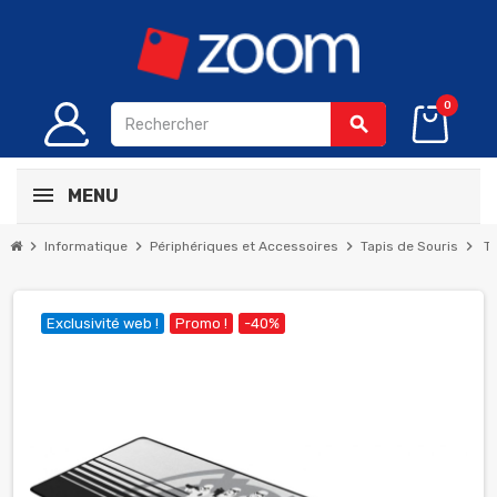
0
search
MENU
chevron_right
chevron_right
chevron_right
chevron_right
Informatique
Périphériques et Accessoires
Tapis de Souris
T
Exclusivité web !
Promo !
-40%