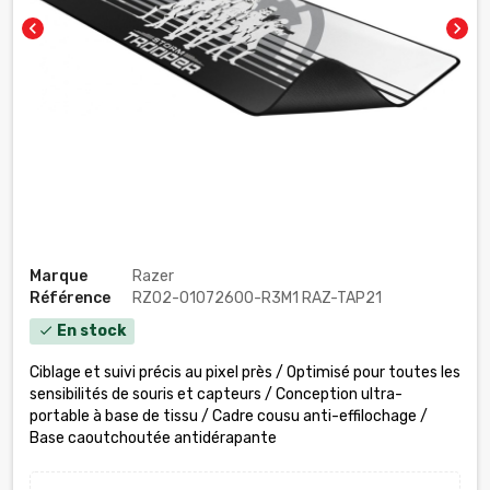
chevron_left
chevron_right
Marque
Razer
Référence
RZ02-01072600-R3M1 RAZ-TAP21
En stock
check
Ciblage et suivi précis au pixel près / Optimisé pour toutes les
sensibilités de souris et capteurs / Conception ultra-
portable à base de tissu / Cadre cousu anti-effilochage /
Base caoutchoutée antidérapante