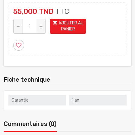
55,000 TND
TTC
shopping_cart
AJOUTER AU
remove
add
PANIER
favorite_border
Fiche technique
Garantie
1 an
Commentaires (0)