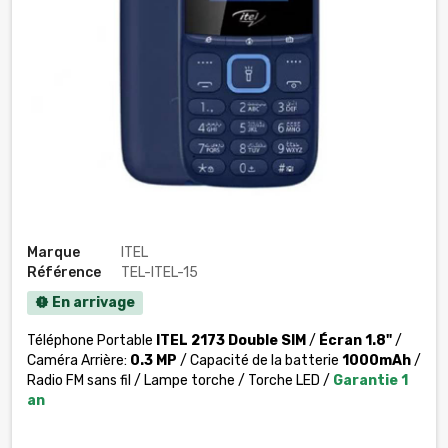
Marque
ITEL
Référence
TEL-ITEL-15
En arrivage
new_releases
Téléphone Portable
ITEL 2173 Double SIM
/
Écran 1.8"
/
Caméra Arrière:
0.3 MP
/ Capacité de la batterie
1000mAh
/
Radio FM sans fil / Lampe torche / Torche LED /
Garantie 1
an