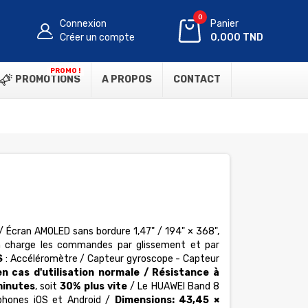
0
Connexion
Panier
Créer un compte
0,000 TND
PROMO !
PROMOTIONS
A PROPOS
CONTACT
/ Écran AMOLED sans bordure 1,47" / 194" × 368",
 charge les commandes par glissement et par
S
: Accéléromètre / Capteur gyroscope - Capteur
en cas d'utilisation normale / Résistance à
minutes
, soit
30% plus vite
/ Le HUAWEI Band 8
tphones iOS et Android /
Dimensions: 43,45 ×