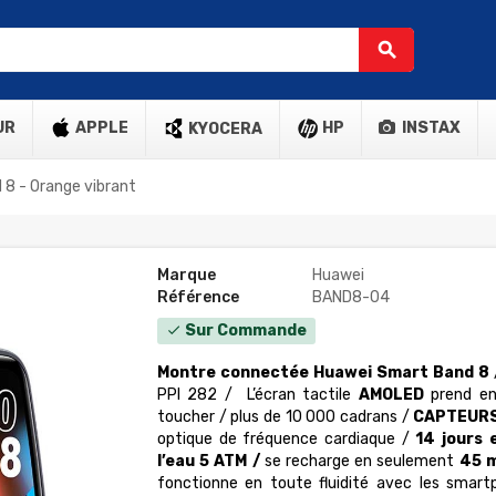
search
UR
APPLE
HP
INSTAX
KYOCERA
8 - Orange vibrant
Marque
Huawei
Référence
BAND8-04
Sur Commande
check
Montre connectée Huawei Smart Band 8
PPI 282 /
L’écran tactile
AMOLED
prend en
toucher / plus de 10 000 cadrans /
CAPTEUR
optique de fréquence cardiaque /
14 jours 
l’eau 5 ATM /
se recharge en seulement
45 
fonctionne en toute fluidité avec les smar