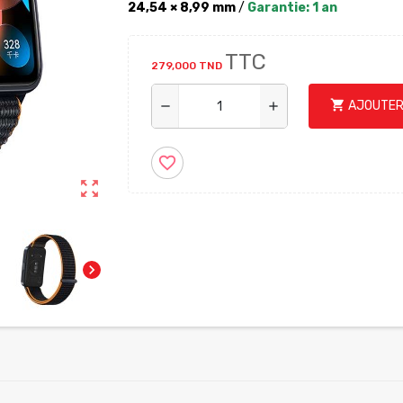
24,54 × 8,99 mm
/
Garantie: 1 an
TTC
279,000 TND
shopping_cart
AJOUTER
remove
add
favorite_border
zoom_out_map
chevron_right