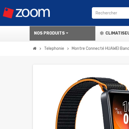
NOS PRODUITS
CLIMATISE
Telephonie
Montre Connecté HUAWEI Band 
chevron_right
chevron_right