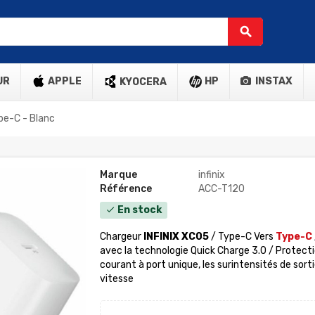
search
UR
APPLE
HP
INSTAX
KYOCERA
pe-C - Blanc
Marque
infinix
Référence
ACC-T120
En stock
check
Chargeur
INFINIX XC05
/
Type-C Vers
Type-C
avec la technologie Quick Charge 3.0 / Protectio
courant à port unique, les surintensités de sor
vitesse