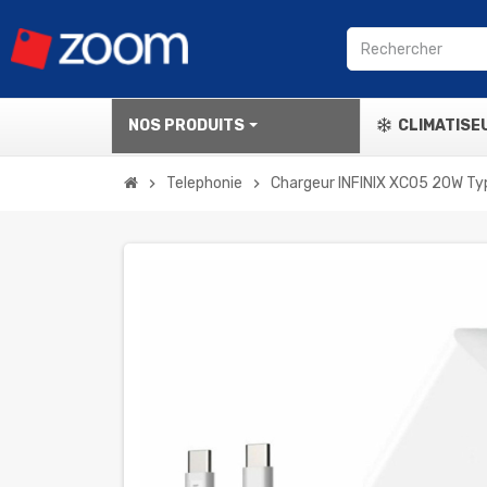
NOS PRODUITS
CLIMATISE
Telephonie
Chargeur INFINIX XC05 20W Ty
chevron_right
chevron_right