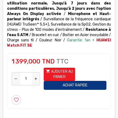
utilisation normale, Jusqu'à 7 jours dans des
conditions particulières, Jusqu'à 2 jours avec l’option
Always On Display activée
/
Microphone et Haut-
parleur intègrés
/ Surveillance de la fréquence cardiaque
(HUAWEI TruSeen™ 5.5+), Surveillance de la SpO2, Gestion du
stress - Plus de 100 modes d'entraînement /
Resistance à
l'eau 5 ATM
/ Bracelet en cuir / Boitier en Acier inoxydable /
Charge sans fil / Couleur: Noir /
Garantie: 1an +
HUAWEI
Watch FIT SE
1 399,000 TND
TTC
shopping_cart
AJOUTER AU
PANIER
remove
add
ACHAT RAPIDE
favorite_border