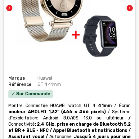
chevron_left
chevron_right
Marque
Huawei
Référence
GT 4 41mm
Sur Commande
check
Montre Connectée HUAWEI Watch GT 4
41mm
/ Écran
couleur AMOLED 1,32" (466 × 466 pixels)
/ Systéme
d''exploitation: Android 8.0/iOS 13.0 ou ultérieur
/
Connectivité
: 2,4 GHz, prise en charge de Bluetooth 5.2
et BR + BLE
- NFC
/ Appel Bluetooth et notifications /
Assistant vocal /
Autonomie:
Jusqu'à 4 jours pour une