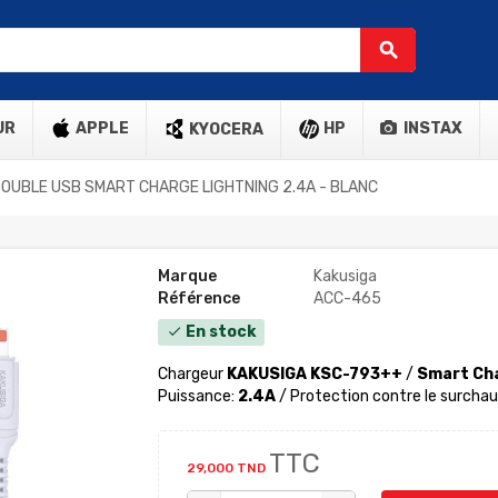
search
UR
APPLE
HP
INSTAX
KYOCERA
OUBLE USB SMART CHARGE LIGHTNING 2.4A - BLANC
Marque
Kakusiga
Référence
ACC-465
En stock
check
Chargeur
KAKUSIGA KSC-793++
/
Smart Ch
Puissance:
2.4A
/ Protection contre le surchauf
TTC
29,000 TND