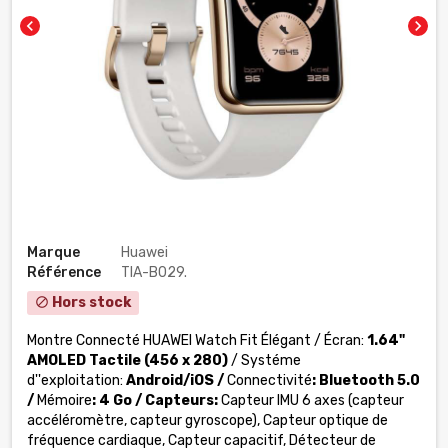
chevron_left
chevron_right
Marque
Huawei
Référence
TIA-B029.
Hors stock
block
Montre Connecté HUAWEI Watch Fit Élégant / Écran:
1.64"
AMOLED Tactile (456 x 280)
/ Systéme
d''exploitation:
Android/iOS /
Connectivité
: Bluetooth 5.0
/
Mémoire
: 4 Go / Capteurs:
Capteur IMU 6 axes (capteur
accéléromètre, capteur gyroscope), Capteur optique de
fréquence cardiaque, Capteur capacitif, Détecteur de