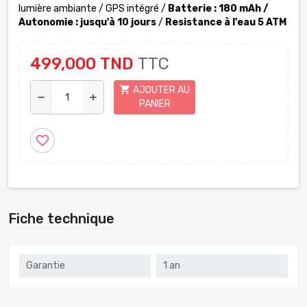
lumière ambiante / GPS intégré /
Batterie : 180 mAh /
Autonomie : jusqu'à 10 jours
/
Resistance à l'eau 5 ATM
499,000 TND
TTC
shopping_cart
AJOUTER AU
remove
add
PANIER
favorite_border
Fiche technique
Garantie
1 an