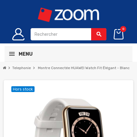
0
search
MENU
chevron_right
chevron_right
Telephonie
Montre Connectée HUAWEI Watch Fit Élégant - Blanc
Hors stock