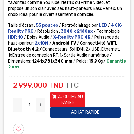
favorites comme YouTube, Netflix ou Prime Video, et
propose un son clair avec ses haut-parleurs Bass Reflex. Un
choix idéal pour le divertissement à domicile.
Taille d'écran :
55 pouces
/ Rétroéclairage par
LED
/
4K X-
Reality PRO
/ Résolution :
3840 x 2160px
/ Technologie
HDR 10
/ Dolby Audio /
X-Reality PRO
4K
/ Puissance de
haut-parleur:
2x10W
/
Android TV
/ Connectivité:
WiFi,
Bluetooth 4.2 /
Connecteurs: 3xHDMI, 2x USB, Ethernet,
1xEntrée de connexion RF, 1xSortie Audio numérique /
Dimensions:
1241x781x340 mm
/ Poids:
15.9Kg
/
Garantie
2 ans
2 999,000 TND
TTC
shopping_cart
AJOUTER AU
PANIER
remove
add
ACHAT RAPIDE
favorite_border