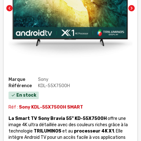
chevron_left
chevron_right
Marque
Sony
Référence
KDL-55X7500H
En stock
check
Réf :
Sony
KDL-55X7500H SMART
La Smart TV Sony Bravia 55" KD-55X7500H
offre une
image 4K ultra détaillée avec des couleurs riches grâce à la
technologie
TRILUMINOS
et au
processeur 4K X1
. Elle
intègre Android TV pour un accès facile à vos applications