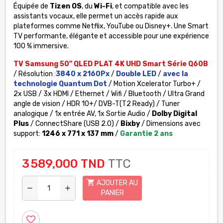
Équipée de
Tizen OS
, du
Wi-Fi
, et compatible avec les
assistants vocaux, elle permet un accès rapide aux
plateformes comme Netflix, YouTube ou Disney+. Une Smart
TV performante, élégante et accessible pour une expérience
100 % immersive.
TV Samsung 50" QLED PLAT 4K UHD Smart Série Q60B
/ Résolution
:
3840 x 2160Px
/
Double LED
/
avec la
technologie Quantum Dot
/ Motion Xcelerator Turbo+ /
2x USB / 3x HDMI / Ethernet / Wifi / Bluetooth / Ultra Grand
angle de vision / HDR 10+/ DVB-T(T2 Ready) / Tuner
analogique / 1x entrée AV, 1x Sortie Audio /
Dolby Digital
Plus
/ ConnectShare (USB 2.0) /
Bixby
/ Dimensions avec
support:
1246 x 771 x 137 mm
/
Garantie 2 ans
3 589,000 TND
TTC
shopping_cart
AJOUTER AU
remove
add
PANIER
favorite_border