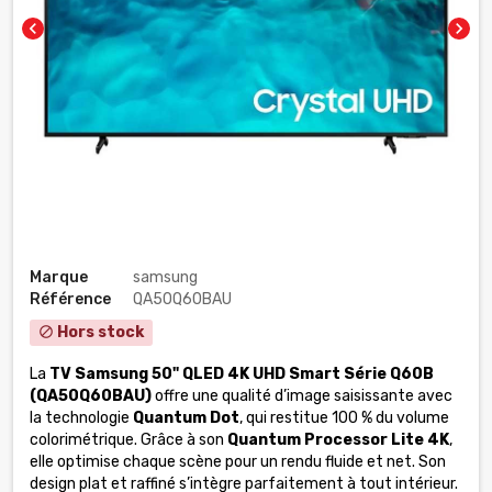
chevron_left
chevron_right
Marque
samsung
Référence
QA50Q60BAU
Hors stock
block
La
TV Samsung 50" QLED 4K UHD Smart Série Q60B
(QA50Q60BAU)
offre une qualité d’image saisissante avec
la technologie
Quantum Dot
, qui restitue 100 % du volume
colorimétrique. Grâce à son
Quantum Processor Lite 4K
,
elle optimise chaque scène pour un rendu fluide et net. Son
design plat et raffiné s’intègre parfaitement à tout intérieur.