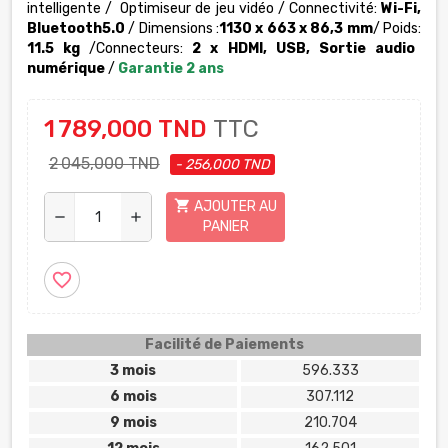
intelligente
/
Optimiseur de jeu vidéo
/ Connectivité:
Wi-Fi,
Bluetooth5.0
/ Dimensions :
1130 x 663 x 86,3
mm
/ Poids:
11.5 kg
/Connecteurs:
2 x HDMI, USB
,
Sortie audio
numérique
/
Garantie 2 ans
1 789,000 TND
TTC
2 045,000 TND
- 256,000 TND
shopping_cart
AJOUTER AU
remove
add
PANIER
favorite_border
Facilité de Paiements
3 mois
596.333
6 mois
307.112
9 mois
210.704