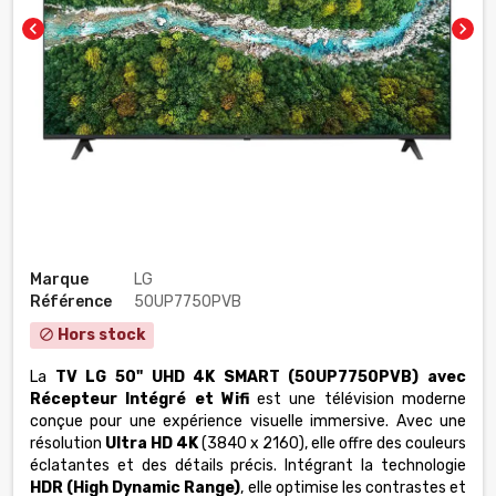
chevron_left
chevron_right
Marque
LG
Référence
50UP7750PVB
Hors stock
block
La
TV LG 50" UHD 4K SMART (50UP7750PVB) avec
Récepteur Intégré et Wifi
est une télévision moderne
conçue pour une expérience visuelle immersive. Avec une
résolution
Ultra HD 4K
(3840 x 2160), elle offre des couleurs
éclatantes et des détails précis. Intégrant la technologie
HDR (High Dynamic Range)
, elle optimise les contrastes et