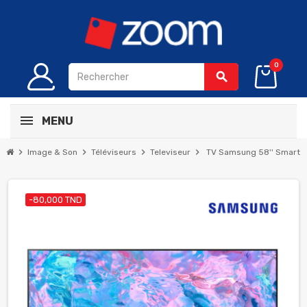
0
search
MENU
chevron_right
chevron_right
chevron_right
chevron_right
Image & Son
Téléviseurs
Televiseur
TV Samsung 58'' Smart U
-80,000 TND