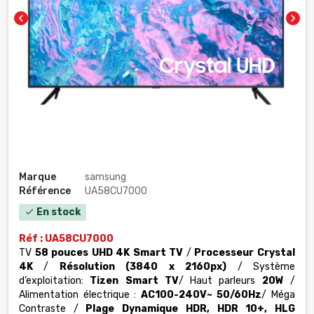
chevron_left
chevron_right
Marque
samsung
Référence
UA58CU7000
En stock
check
Réf :
UA58CU7000
TV
58 pouces
UHD 4K Smart TV
/
Processeur Crystal
4K
/
Résolution
(3840 x 2160
px
)
/ Système
d’exploitation:
Tizen Smart TV
/ Haut parleurs
20W
/
Alimentation électrique :
AC100-240V~ 50/60Hz
/
Méga
Contraste
/
Plage Dynamique HDR,
HDR 10+
,
HLG