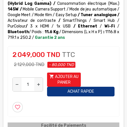
(Hybrid Log Gamma)
/
Consommation électrique (Max.)
145W /
Mobile Camera Support / Mode de jeu automatique /
Google Meet / Mode film / Easy Setup
/ Tuner analogique /
Activateur de contraste
/
SmartThings / Smart Hub /
PurColour
/
3 x HDMI / 1x USB
/ Ethernet
/
Wi-Fi
/
Bluetooth
/ Poids :
11.6 Kg
/ Dimensions (L x H x P)
:
1116.8 x
719.1 x 250.2
/
Garantie 2 ans
2 049,000 TND
TTC
2 129,000 TND
- 80,000 TND
shopping_cart
AJOUTER AU
PANIER
remove
add
ACHAT RAPIDE
favorite_border
Facilité de Paiements