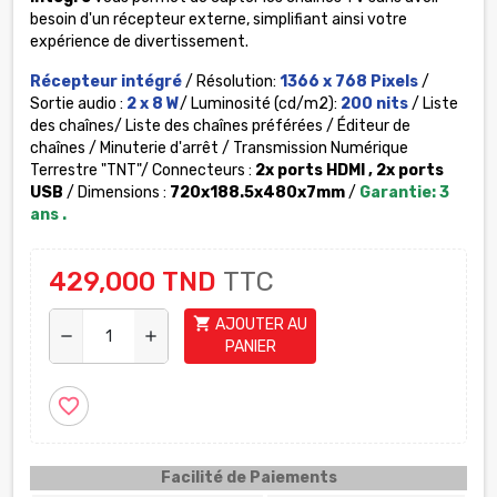
besoin d'un récepteur externe, simplifiant ainsi votre
expérience de divertissement.
Récepteur intégré
/ Résolution:
1366 x 768 Pixels
/
Sortie audio :
2 x 8 W
/ Luminosité (cd/m2):
200 nits
/ Liste
des chaînes/ Liste des chaînes préférées / Éditeur de
chaînes /
Minuterie d'arrêt / Transmission Numérique
Terrestre "TNT"/ Connecteurs :
2x ports HDMI , 2x ports
USB
/ Dimensions :
720x188.5x480x7mm
/
Garantie: 3
ans .
429,000 TND
TTC
shopping_cart
AJOUTER AU
remove
add
PANIER
favorite_border
Facilité de Paiements