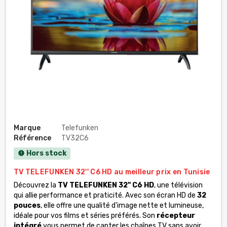
Marque
Telefunken
Référence
TV32C6
Hors stock
new_releases
TV TELEFUNKEN 32'' C6 HD au meilleur prix en Tunisie
Découvrez la
TV TELEFUNKEN 32'' C6 HD
, une télévision
qui allie performance et praticité. Avec son écran HD de
32
pouces
, elle offre une qualité d'image nette et lumineuse,
idéale pour vos films et séries préférés. Son
récepteur
intégré
vous permet de capter les chaînes TV sans avoir