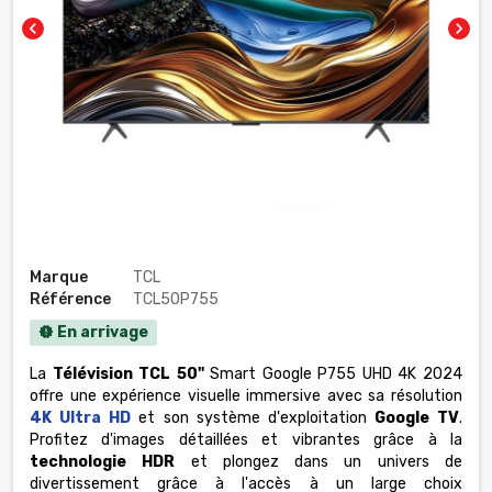
chevron_left
chevron_right
Marque
TCL
Référence
TCL50P755
En arrivage
new_releases
La
Télévision TCL 50''
Smart Google P755 UHD 4K 2024
offre une expérience visuelle immersive avec sa résolution
4K Ultra HD
et son système d'exploitation
Google TV
.
Profitez d'images détaillées et vibrantes grâce à la
technologie HDR
et plongez dans un univers de
divertissement grâce à l'accès à un large choix