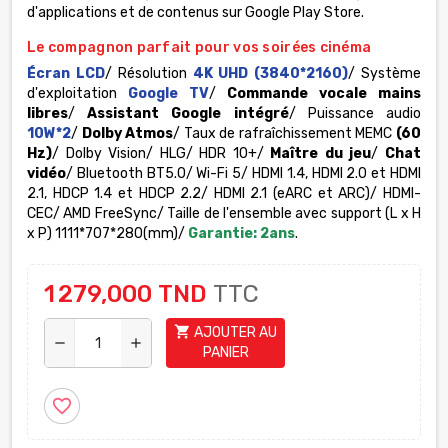
d'applications et de contenus sur Google Play Store.
Le compagnon parfait pour vos soirées cinéma
Écran LCD
/ Résolution
4K UHD (3840*2160)
/ Système
d'exploitation
Google TV
/
Commande vocale mains
libres
/
Assistant Google intégré
/ Puissance audio
10W*2
/
Dolby Atmos
/ Taux de rafraîchissement MEMC
(60
Hz)
/ Dolby Vision/ HLG/ HDR 10+/
Maître du jeu
/
Chat
vidéo
/ Bluetooth BT5.0/ Wi-Fi 5/ HDMI 1.4, HDMI 2.0 et HDMI
2.1, HDCP 1.4 et HDCP 2.2/ HDMI 2.1 (eARC et ARC)/ HDMI-
CEC/ AMD FreeSync/ Taille de l'ensemble avec support (L x H
x P) 1111*707*280(mm)/
Garantie: 2ans
.
1 279,000 TND
TTC
shopping_cart
AJOUTER AU
remove
add
PANIER
favorite_border