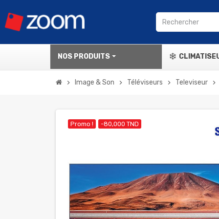
NOS PRODUITS
CLIMATISE
Image & Son
Téléviseurs
Televiseur
chevron_right
chevron_right
chevron_right
chevron_right
Promo !
-80,000 TND