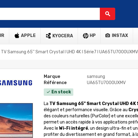
search
UR
APPLE
HP
INSTAX
KYOCERA
TV Samsung 65'' Smart Crystal l UHD 4K l Série7 l UA65TU7000UXMV l
Marque
samsung
Référence
UA65TU7000UXMV
En stock
check
La
TV Samsung 65" Smart Crystal UHD 4K
élégant et performance visuelle. Grâce au
Cry
des couleurs naturelles (PurColor) et une excel
permet un accès rapide à vos applications pré
Avec le
Wi-Fi intégré
, un design ultra-fin et u
profiter du divertissement en grand format, à l