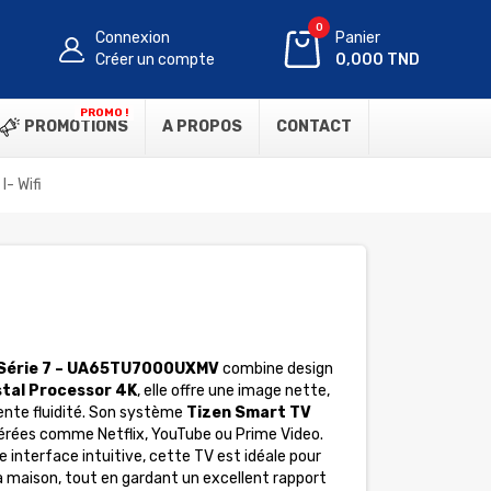
0
Connexion
Panier
Créer un compte
0,000 TND
PROMO !
PROMOTIONS
A PROPOS
CONTACT
- Wifi
 Série 7 – UA65TU7000UXMV
combine design
stal Processor 4K
, elle offre une image nette,
lente fluidité. Son système
Tizen Smart TV
férées comme Netflix, YouTube ou Prime Video.
ne interface intuitive, cette TV est idéale pour
a maison, tout en gardant un excellent rapport