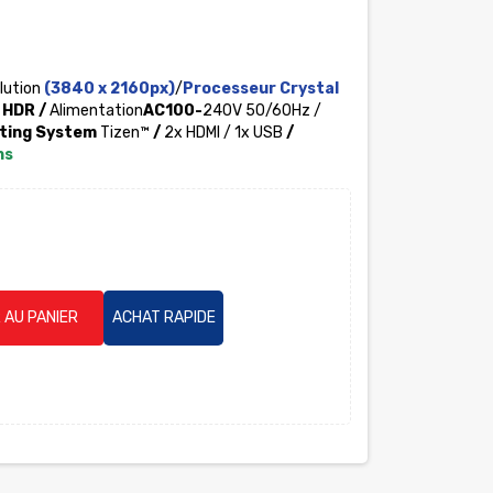
lution
(3840 x 2160
px
)
/
Processeur Crystal
 HDR
/
Alimentation
AC100-
240V 50/60Hz
/
ting System
Tizen™
/
2x HDMI / 1x USB
/
ns
 AU PANIER
ACHAT RAPIDE