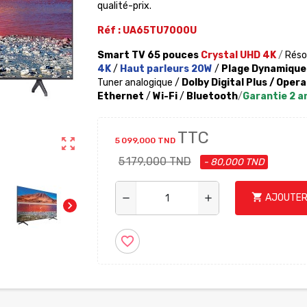
qualité-prix.
Réf : UA65TU7000U
Smart TV
65 pouces
Crystal UHD 4K
/
Réso
4K
/
Haut parleurs 20W
/
Plage Dynamique
Tuner analogique /
Dolby Digital Plus /
Opera
Ethernet
/
Wi-Fi
/
Bluetooth
/
Garantie 2 a
TTC
zoom_out_map
5 099,000 TND
5 179,000 TND
- 80,000 TND
shopping_cart
AJOUTER
remove
add
chevron_right
favorite_border