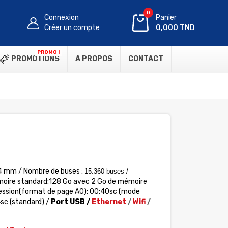
0
Connexion
Panier
Créer un compte
0,000 TND
PROMO !
PROMOTIONS
A PROPOS
CONTACT
14 mm / Nombre de buses :
15.360 buses /
émoire standard:128 Go avec 2 Go de mémoire
ression(format de page A0): 00:40sc (mode
4sc (standard) /
Port USB /
Ethernet
/
Wifi
/