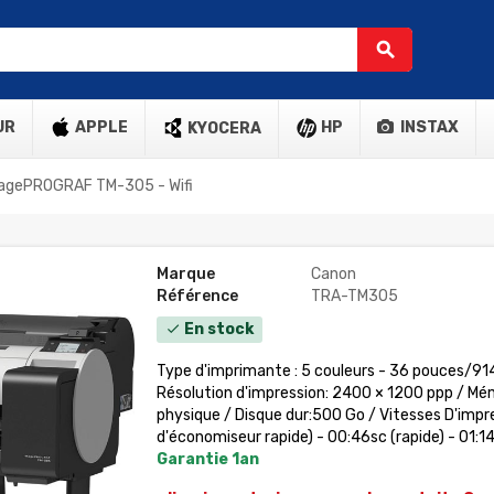
search
UR
APPLE
HP
INSTAX
KYOCERA
magePROGRAF TM-305 - Wifi
Marque
Canon
Référence
TRA-TM305
En stock
check
Type d'imprimante : 5 couleurs - 36 pouces/9
Résolution d'impression: 2400 × 1200 ppp / M
physique / Disque dur:500 Go / Vitesses D'imp
d'économiseur rapide) - 00:46sc (rapide) - 01:1
Garantie 1an