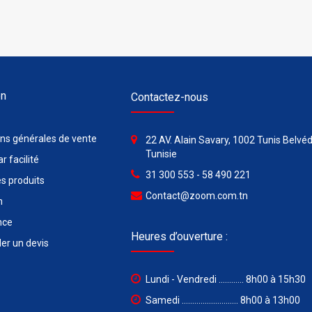
on
Contactez-nous
ons générales de vente
22 AV. Alain Savary, 1002 Tunis Belvéd
Tunisie
r facilité
31 300 553 - 58 490 221
s produits
Contact@zoom.com.tn
n
nce
Heures d’ouverture :
r un devis
Lundi - Vendredi ............ 8h00 à 15h30
Samedi ........................... 8h00 à 13h00