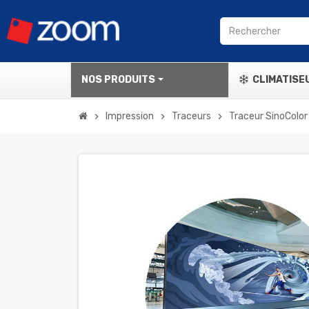
NOS PRODUITS
CLIMATISE
Impression
Traceurs
Traceur SinoColo
chevron_right
chevron_right
chevron_right