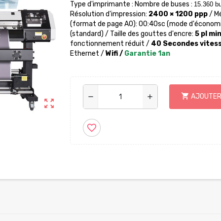
Type d'imprimante : Nombre de buses :
15.360 b
Résolution d'impression:
2400 × 1200 ppp
/ M
(format de page A0): 00:40sc (mode d'économise
(standard) / Taille des gouttes d'encre:
5 pl mi
fonctionnement réduit /
40 Secondes vitess
Ethernet /
Wifi /
Garantie 1an
shopping_cart
AJOUTER
remove
add
zoom_out_map
favorite_border