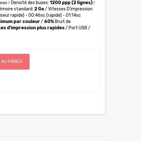
Densité des buses:
1200 ppp (2 lignes)
uses /
/
émoire standard:
2 Go
/ Vitesses D'impression
ur rapide) - 00:46sc (rapide) - 01:14sc
nimum par couleur
/
60%
Bruit de
es d'impression plus rapides
/ Port USB /
 AU PANIER