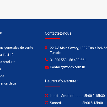
on
Contactez-nous
ons générales de vente
22 AV. Alain Savary, 1002 Tunis Belvéd
Tunisie
r facilité
31 300 553 - 58 490 221
s produits
Contact@zoom.com.tn
n
nce
Heures d’ouverture :
r un devis
Lundi - Vendredi ............ 8h00 à 15h30
Samedi ........................... 8h00 à 13h00