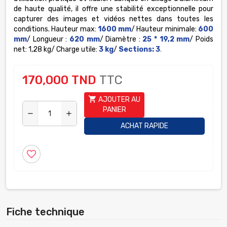
de haute qualité, il offre une stabilité exceptionnelle pour
capturer des images et vidéos nettes dans toutes les
conditions.
Hauteur max:
1600 mm
/ Hauteur minimale:
600
mm
/ Longueur :
620 mm
/ Diamètre :
25 * 19,2 mm
/ Poids
net: 1,28 kg/ Charge utile:
3 kg
/
Sections: 3
.
170,000 TND
TTC
shopping_cart
AJOUTER AU
PANIER
remove
add
ACHAT RAPIDE
favorite_border
Fiche technique