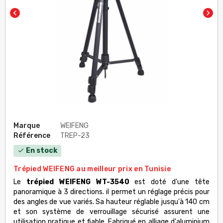
chevron_left
chevron_right
Marque
WEIFENG
Référence
TREP-23
En stock
check
Trépied WEIFENG au meilleur prix en Tunisie
Le
trépied WEIFENG WT-3540
est doté d'une tête
panoramique à 3 directions. il permet un réglage précis pour
des angles de vue variés. Sa hauteur réglable jusqu'à 140 cm
et son système de verrouillage sécurisé assurent une
utilisation pratique et fiable. Fabriqué en alliage d'aluminium