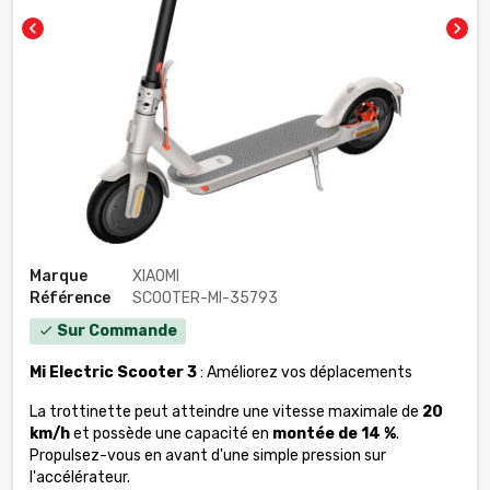
chevron_left
chevron_right
Marque
XIAOMI
Référence
SCOOTER-MI-35793
Sur Commande
check
Mi Electric Scooter 3
: Améliorez vos déplacements
La trottinette peut atteindre une vitesse maximale de
20
km/h
et possède une capacité en
montée de 14 %
.
Propulsez-vous en avant d'une simple pression sur
l'accélérateur.