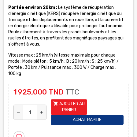
Portée
environ 20km
:
Le système de récupération
d'énergie cinétique (KERS) récupère l'énergie cinétique du
freinage et des déplacements en roue libre, et la convertit
en énergie électrique utilisable pour prolonger l'autonomie.
Roulez librement à travers les grands boulevards et les
ruelles étroites, en profitant des magnifiques paysages qui
s'offrent à vous.
Vitesse max
:
25 km/h (vitesse maximale pour chaque
mode : Mode piéton : 5 km/h ; D : 20 km/h ; S : 25 km/h)
/
Portée
:
30 km /
Puissance max :
300 W
/
Charge max :
100 kg
1 925,000 TND
TTC
shopping_cart
AJOUTER AU
PANIER
remove
add
ACHAT RAPIDE
favorite_border