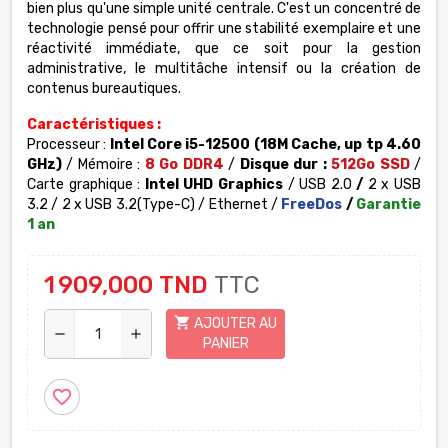
bien plus qu'une simple unité centrale. C'est un concentré de
technologie pensé pour offrir une stabilité exemplaire et une
réactivité immédiate, que ce soit pour la gestion
administrative, le multitâche intensif ou la création de
contenus bureautiques.
Caractéristiques :
Processeur :
Intel Core i5-12500 (18M Cache, up tp 4.60
GHz)
/ Mémoire :
8 Go DDR4
/
Disque dur :
512Go SSD
/
Carte graphique :
Intel UHD Graphics
/ USB 2.0
/
2 x USB
3.2 / 2 x USB 3.2(Type-C) / Ethernet /
FreeDos
/
Garantie
1 an
1 909,000 TND
TTC
shopping_cart
AJOUTER AU
remove
add
PANIER
favorite_border