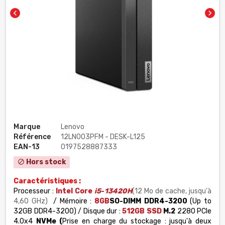
chevron_left
chevron_right
Marque
Lenovo
Référence
12LN003PFM - DESK-L125
EAN-13
0197528887333
Hors stock
block
Caractéristiques :
Processeur :
Intel Core
i5
-
13420H
(12 Mo de cache, jusqu'à
4,60 GHz)
/ Mémoire :
8GB
SO-DIMM DDR4-3200
(Up to
32GB DDR4-3200) / Disque dur :
512GB SSD
M.2
2280 PCIe
4.0x4
NVMe (
Prise en charge du stockage : jusqu'à deux