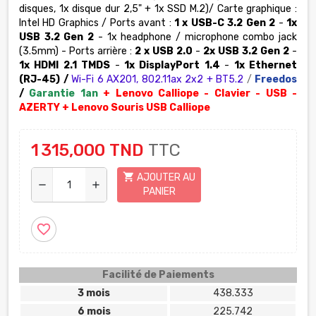
disques, 1x disque dur 2,5" + 1x SSD M.2)/ Carte graphique :
Intel HD Graphics /
Ports avant :
1 x USB-C 3.2 Gen 2
-
1x
USB 3.2 Gen 2
- 1x headphone / microphone combo jack
(3.5mm) -
Ports arrière :
2 x USB 2.0
-
2x USB 3.2 Gen 2
-
1x HDMI 2.1 TMDS
-
1x DisplayPort 1.4
-
1x Ethernet
(RJ-45)
/
Wi-Fi 6 AX201, 802.11ax 2x2 + BT5.2
/
Freedos
/
Garantie 1an
+ Lenovo Calliope - Clavier - USB -
AZERTY + Lenovo Souris USB Calliope
1 315,000 TND
TTC
shopping_cart
AJOUTER AU
remove
add
PANIER
favorite_border
Facilité de Paiements
3 mois
438.333
6 mois
225.742