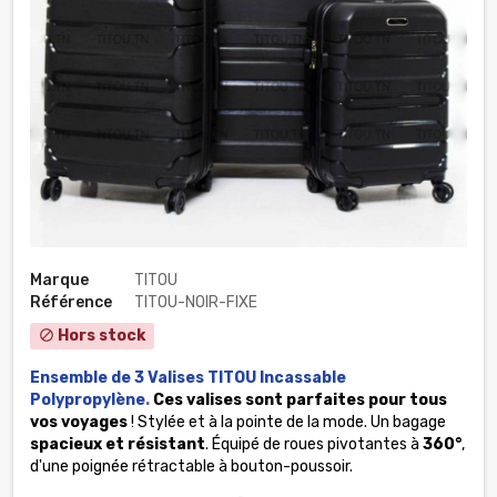
Marque
TITOU
Référence
TITOU-NOIR-FIXE
Hors stock
block
Ensemble de 3 Valises TITOU Incassable
Polypropylène
.
Ces valises sont parfaites pour tous
vos voyages
! Stylée et à la pointe de la mode. Un bagage
spacieux et résistant
. Équipé de roues pivotantes à
360°
,
d'une poignée rétractable à bouton-poussoir.