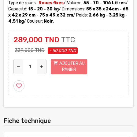
Type de roues :
Roues fixes
/
Volume:
55 - 70 - 106 Litres
/
Capacité:
15 - 20 - 30 kg
/ Dimensions:
55 x 35 x 24cm - 65
x 42 x 29 cm
-
75 x 49 x 32 cm
/ Poids:
2,66 kg
-
3,25 kg
-
4.51 kg
/ Couleur:
Noir
.
289,000 TND
TTC
339,000 TND
- 50,000 TND
shopping_cart
AJOUTER AU
remove
add
PANIER
favorite_border
Fiche technique