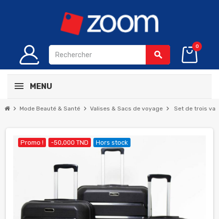
0
search
MENU
chevron_right
chevron_right
chevron_right
Mode Beauté & Santé
Valises & Sacs de voyage
Set de trois va
Promo !
-50,000 TND
Hors stock