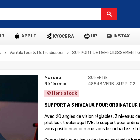
search
UR
APPLE
HP
INSTAX
KYOCERA
s
Ventilateur & Refroidisseur
SUPPORT DE REFROIDISSEMENT G
chevron_right
chevron_right
Marque
SUREFIRE
Référence
48843 VERB-SUPP-02
Hors stock
block
SUPPORT À 3 NIVEAUX POUR ORDINATEUR 
Avec 20 angles de vision réglables, 3 niveaux d
pliables et éclairage RVB, le support pour ord
vous positionner comme vous le souhaitez et d'