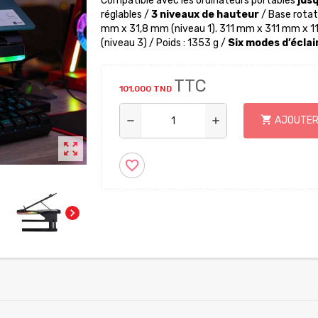
Compatible avec les ordinateurs portables
jusq
réglables /
3 niveaux de hauteur
/ Base rotat
mm x 31,8 mm (niveau 1). 311 mm x 311 mm x 1
(niveau 3) / Poids : 1353 g /
Six modes d’écla
TTC
101,000 TND
shopping_cart
AJOUTER
remove
add
zoom_out_map
favorite_border
chevron_right