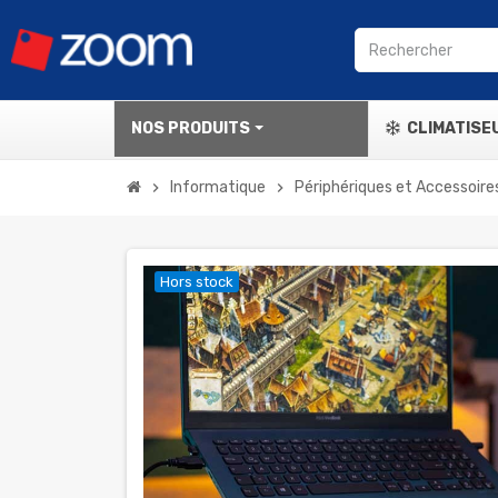
NOS PRODUITS
CLIMATISE
Informatique
Périphériques et Accessoire
chevron_right
chevron_right
Hors stock