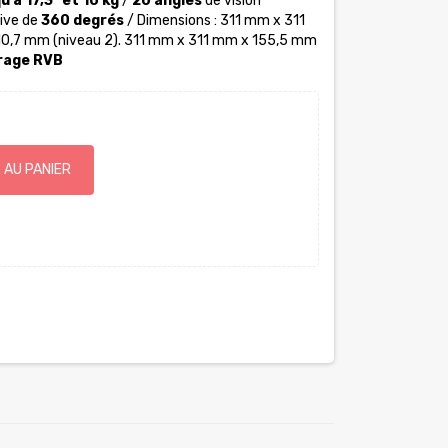
u’à 17,3" et 10 kg
/
20 angles
de vision
ive de
360 degrés
/ Dimensions : 311 mm x 311
10,7 mm (niveau 2). 311 mm x 311 mm x 155,5 mm
irage RVB
 AU PANIER