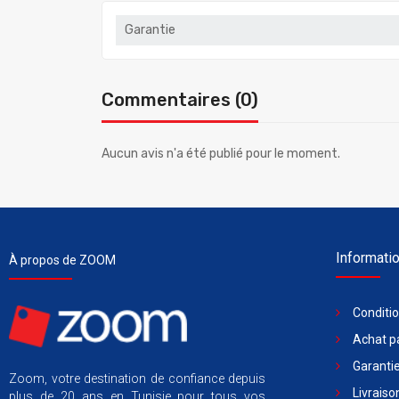
Garantie
Commentaires (0)
Aucun avis n'a été publié pour le moment.
Informati
À propos de ZOOM
Conditi
Achat pa
Garantie
Zoom, votre destination de confiance depuis
Livraiso
plus de 20 ans en Tunisie pour tous vos