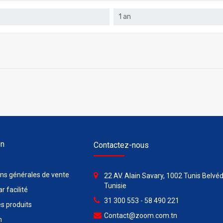
1 an
on
Contactez-nous
ons générales de vente
22 AV. Alain Savary, 1002 Tunis Belvéd
Tunisie
r facilité
31 300 553 - 58 490 221
s produits
Contact@zoom.com.tn
n