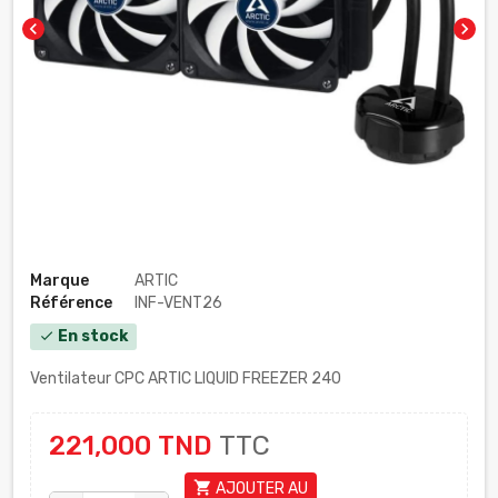
chevron_left
chevron_right
Marque
ARTIC
Référence
INF-VENT26
En stock
check
Ventilateur CPC ARTIC LIQUID FREEZER 240
221,000 TND
TTC
shopping_cart
AJOUTER AU