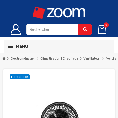
0
search
MENU
chevron_right
chevron_right
chevron_right
chevron_right
Électroménager
Climatisation | Chauffage
Ventilateur
Ventila
Hors stock