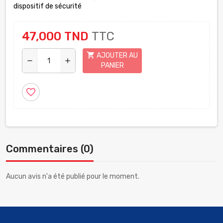
dispositif de sécurité
47,000 TND
TTC
shopping_cart
AJOUTER AU
remove
add
PANIER
favorite_border
Commentaires (0)
Aucun avis n'a été publié pour le moment.