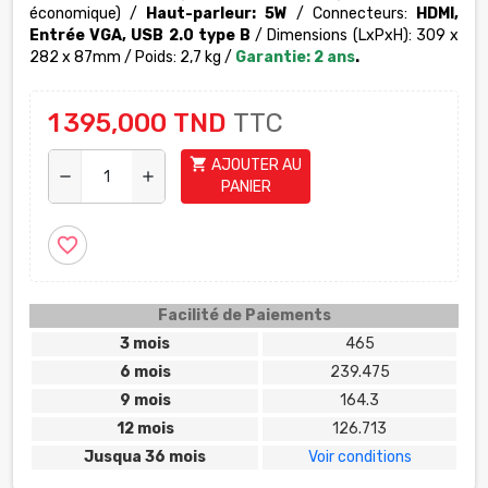
économique) /
Haut-parleur: 5W
/
Connecteurs:
HDMI,
Entrée VGA, USB 2.0 type B
/
Dimensions (LxPxH): 309 x
282 x 87mm /
Poids: 2,7 kg /
Garantie: 2 ans
.
1 395,000 TND
TTC
shopping_cart
AJOUTER AU
remove
add
PANIER
favorite_border
Facilité de Paiements
3 mois
465
6 mois
239.475
9 mois
164.3
12 mois
126.713
Jusqua 36 mois
Voir conditions