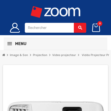
0
search
MENU
chevron_right
chevron_right
chevron_right
chevron_right
Image & Son
Projection
Video projecteur
Vidéo Projecteur Pr