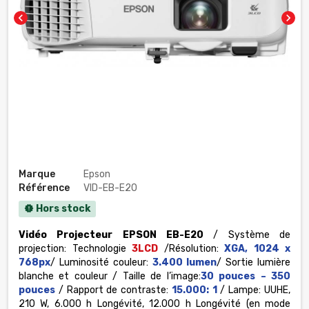
chevron_left
chevron_right
Marque
Epson
Référence
VID-EB-E20
Hors stock
new_releases
Vidéo Projecteur EPSON EB-E20
/
Système de
projection: Technologie
3LCD
/
Résolution:
XGA, 1024 x
768px
/
Luminosité couleur:
3.400 lumen
/
Sortie lumière
blanche et couleur /
Taille de l’image:
30 pouces – 350
pouces
/
Rapport de contraste:
15.000: 1
/
Lampe: UUHE,
210 W, 6.000 h Longévité, 12.000 h Longévité (en mode