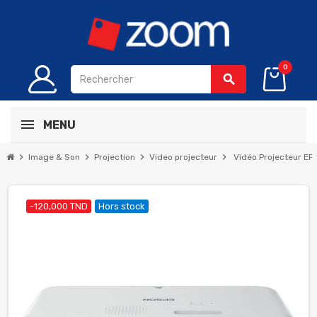
0
search
MENU
chevron_right
chevron_right
chevron_right
chevron_right
Image & Son
Projection
Video projecteur
Vidéo Projecteur EP
-120,000 TND
Hors stock