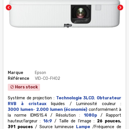
chevron_left
chevron_right
Marque
Epson
Référence
VID-CO-FH02
Hors stock
block
Système de projection :
Technologie 3LCD
,
Obturateur
RVB à cristaux
liquides / Luminosité couleur :
3000 lumen
-
2.000 lumen (économie)
conformément à
la norme IDMS15.4 / Résolution :
1080p
/ Rapport
hauteur/largeur :
16:9
/ Taille de l'image :
26 pouces,
391 pouces
/ Source lumineuse
Lampe
/Fréquence de