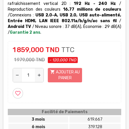
rafraîchissement vertical 2D :
192 Hz - 240 Hz
/
Reproduction des couleurs
16,77 millions de couleurs
/Connexions :
USB 2.0-A, USB 2.0, USB auto-alimenté,
Entrée HDMI, LAN IEEE 802.11a/b/g/n/ac sans fil
/
Android TV
/ Niveau sonore : 37 dB(A), Économie : 29 dB(A)
/
Garantie
2 ans
.
1 859,000 TND
TTC
1 979,000 TND
- 120,000 TND
shopping_cart
AJOUTER AU
remove
add
PANIER
favorite_border
Facilité de Paiements
3 mois
619.667
6 mois
319.128