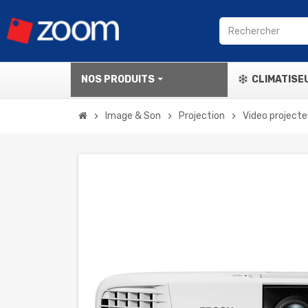
NOS PRODUITS
CLIMATISE
Image & Son
Projection
Video projecte
chevron_right
chevron_right
chevron_right