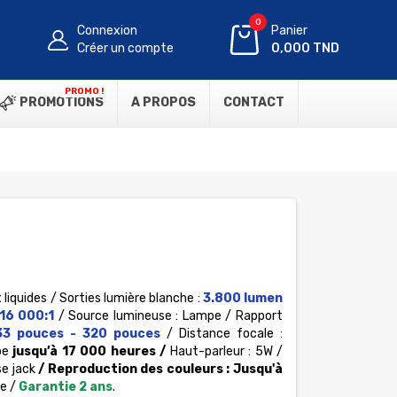
0
Connexion
Panier
Créer un compte
0,000 TND
PROMO !
PROMOTIONS
A PROPOS
CONTACT
 liquides / Sorties lumière blanche :
3.800 lumen
16 000:1
/ Source lumineuse : Lampe / Rapport
33 pouces - 320 pouces
/ Distance focale :
pe
jusqu’à 17 000 heures /
Haut-parleur : 5W /
se jack
/
Reproduction des couleurs :
Jusqu'à
e /
Garantie
2 ans
.