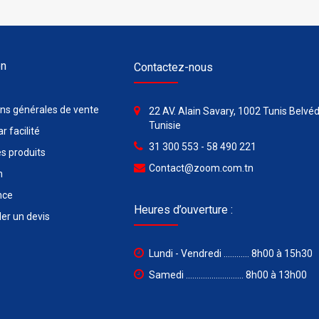
on
Contactez-nous
ons générales de vente
22 AV. Alain Savary, 1002 Tunis Belvéd
Tunisie
r facilité
31 300 553 - 58 490 221
s produits
Contact@zoom.com.tn
n
nce
Heures d’ouverture :
r un devis
Lundi - Vendredi ............ 8h00 à 15h30
Samedi ........................... 8h00 à 13h00