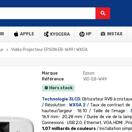
search
UR
APPLE
HP
INSTAX
KYOCERA
ur
Vidéo Projecteur EPSON EB-W49 l WXGA
chevron_right
Marque
Epson
Référence
VID-EB-W49
Hors stock
new_releases
Technologie 3LCD
, Obturateur RVB à cristaux
/ Résolution :
WXGA 2
/ Taux de contrast de
hauteur/largeur : 16:10 / Taille de l'image :
16,9 mm- 20,28 mm / Durée de vie de la lam
Connexions : USB 2.0, Ethernet, VGA, HDMI , Pri
1,07 milliards de couleurs
/ Installation simpl