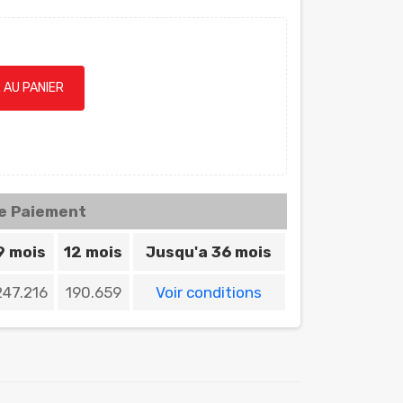
 AU PANIER
de Paiement
9 mois
12 mois
Jusqu'a 36 mois
247.216
190.659
Voir conditions