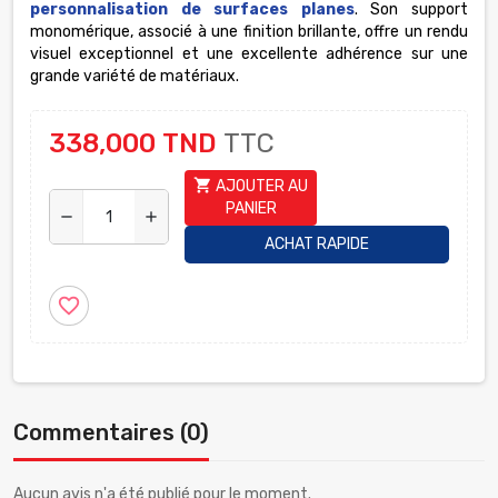
personnalisation de surfaces planes
. Son support
monomérique, associé à une finition brillante, offre un rendu
visuel exceptionnel et une excellente adhérence sur une
grande variété de matériaux.
338,000 TND
TTC
shopping_cart
AJOUTER AU
PANIER
remove
add
ACHAT RAPIDE
favorite_border
Commentaires (0)
Aucun avis n'a été publié pour le moment.