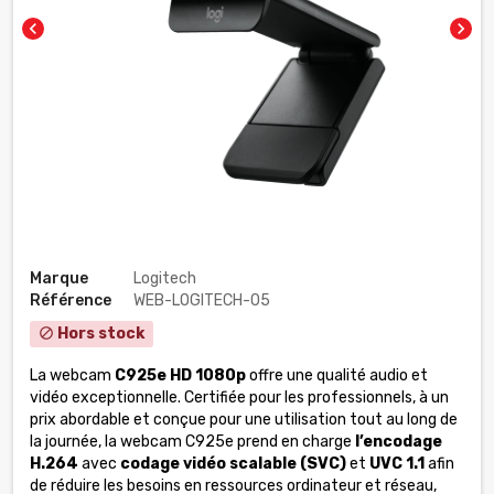
chevron_left
chevron_right
Marque
Logitech
Référence
WEB-LOGITECH-05
Hors stock
block
La webcam
C925e HD 1080p
offre une qualité audio et
vidéo exceptionnelle. Certifiée pour les professionnels, à un
prix abordable et conçue pour une utilisation tout au long de
la journée, la webcam C925e prend en charge
l’encodage
H.264
avec
codage vidéo scalable (SVC)
et
UVC 1.1
afin
de réduire les besoins en ressources ordinateur et réseau,