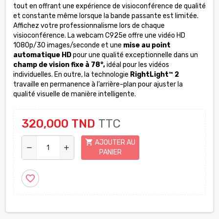
tout en offrant une expérience de visioconférence de qualité
et constante même lorsque la bande passante est limitée.
Affichez votre professionnalisme lors de chaque
visioconférence. La webcam C925e offre une vidéo HD
1080p/30 images/seconde et une
mise au point
automatique HD
pour une qualité exceptionnelle dans un
champ de vision fixe à 78°,
idéal pour les vidéos
individuelles. En outre, la technologie
RightLight™ 2
travaille en permanence à l’arrière-plan pour ajuster la
qualité visuelle de manière intelligente.
320,000 TND
TTC
shopping_cart
AJOUTER AU
remove
add
PANIER
favorite_border