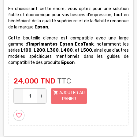
En choisissant cette encre, vous optez pour une solution
fiable et économique pour vos besoins d'impression, tout en
bénéficiant de la qualité supérieure et de la fiabilité reconnue
de la marque
Epson
.
Cette bouteille d'encre est compatible avec une large
gamme d'
imprimantes Epson EcoTank
, notamment les
séries
L100
,
L200
,
L300
,
L400
, et
L500
, ainsi que d'autres
modèles spécifiques mentionnés dans les guides de
compatibilité des produits
Epson
.
24,000 TND
TTC
shopping_cart
AJOUTER AU
remove
add
PANIER
favorite_border