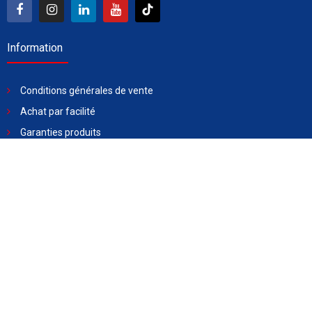
Information
Conditions générales de vente
Achat par facilité
Garanties produits
Livraison
Assistance
Demander un devis
Blog
Contactez-nous
22 AV. Alain Savary, 1002 Tunis Belvédère, Tunisie
31 300 553 - 58 490 221