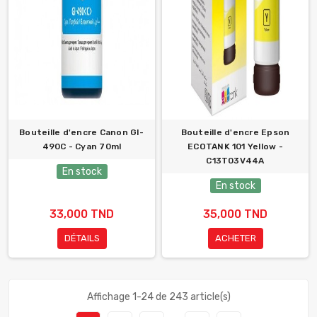
Bouteille d'encre Canon GI-
Bouteille d'encre Epson
490C - Cyan 70ml
ECOTANK 101 Yellow -
C13T03V44A
En stock
En stock
33,000 TND
35,000 TND
DÉTAILS
ACHETER
Affichage 1-24 de 243 article(s)