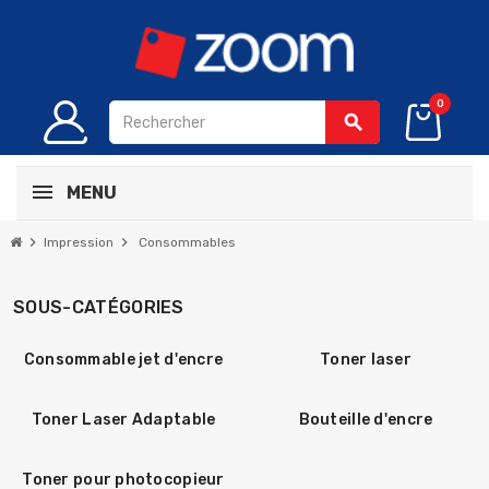
0
search
MENU
chevron_right
chevron_right
Impression
Consommables
SOUS-CATÉGORIES
Consommable jet d'encre
Toner laser
Toner Laser Adaptable
Bouteille d'encre
Toner pour photocopieur