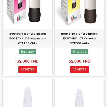
Bouteille d'encre Epson
Bouteille d'encre Epson
ECOTANK 103 Magenta -
ECOTANK 103 Yellow -
C13T00s34a
C13T00s44a
En stock
En stock
32,000 TND
32,000 TND
ACHETER
ACHETER