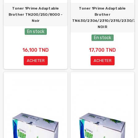
Toner 1Prime Adaptable
Toner 1Prime Adaptable
Brother TN200/250/8000 -
Brother
Noir
TN630/2306/2310/2315/2330/2
NOIR
En stock
En stock
16,100 TND
17,700 TND
ACHETER
ACHETER