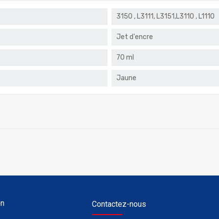
3150 , L3111, L3151,L3110 , L1110
Jet d'encre
70 ml
Jaune
on
Contactez-nous