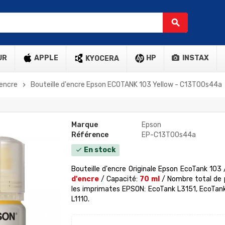
search
UR
APPLE
HP
INSTAX
KYOCERA
'encre
Bouteille d'encre Epson ECOTANK 103 Yellow - C13T00s44a
chevron_right
Marque
Epson
Référence
EP-C13T00s44a
En stock
check
Bouteille d'encre Originale Epson EcoTank 103 
d'encre
/ Capacité:
70 ml
/ Nombre total de 
les imprimates EPSON: EcoTank L3151, EcoTank
L1110.