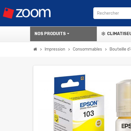
NOS PRODUITS
CLIMATISE
Impression
Consommables
Bouteille d
chevron_right
chevron_right
chevron_right