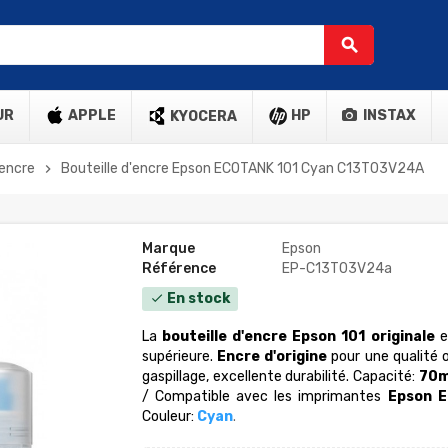
search
UR
APPLE
HP
INSTAX
KYOCERA
'encre
Bouteille d'encre Epson ECOTANK 101 Cyan C13T03V24A
chevron_right
Marque
Epson
Référence
EP-C13T03V24a
En stock
check
La
bouteille d'encre Epson 101 originale
e
supérieure.
Encre d'origine
pour une qualité 
gaspillage, excellente durabilité. Capacité:
70m
/ Compatible avec les imprimantes
Epson E
Couleur:
Cyan
.