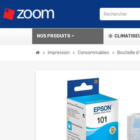
NOS PRODUITS
CLIMATISE
Impression
Consommables
Bouteille d
chevron_right
chevron_right
chevron_right