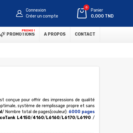
0
Connexion
Panier
Créer un compte
0,000 TND
PROMO !
PROMOTIONS
A PROPOS
CONTACT
st conçue pour offrir des impressions de qualité
optimale, système de remplissage propre et sans
l
/ Nombre total de pages(couleur):
6000 pages
coTank L4150
/
4160
/
L6160
/
L6170
/
L6190
/