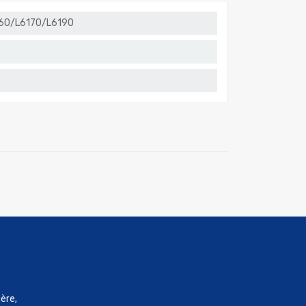
160/L6170/L6190
ère,