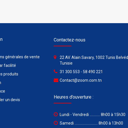
on
Contactez-nous
ons générales de vente
22 AV. Alain Savary, 1002 Tunis Belvéd
Tunisie
r facilité
31 300 553 - 58 490 221
s produits
Contact@zoom.com.tn
n
nce
Heures d’ouverture :
r un devis
Lundi - Vendredi ............ 8h00 à 15h30
Samedi ........................... 8h00 à 13h00