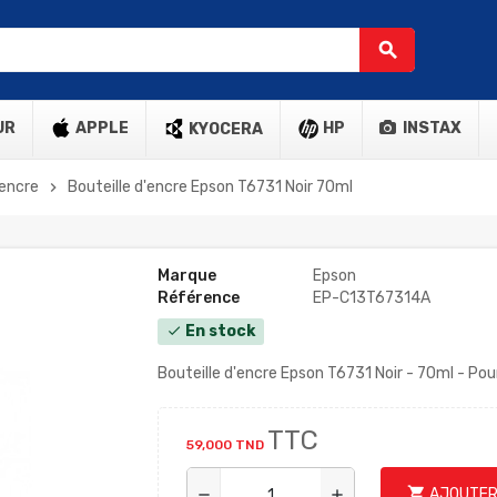
search
UR
APPLE
HP
INSTAX
KYOCERA
'encre
Bouteille d'encre Epson T6731 Noir 70ml
chevron_right
Marque
Epson
Référence
EP-C13T67314A
En stock
check
Bouteille d'encre Epson T6731 Noir - 70ml - Po
TTC
59,000 TND
shopping_cart
AJOUTER
remove
add