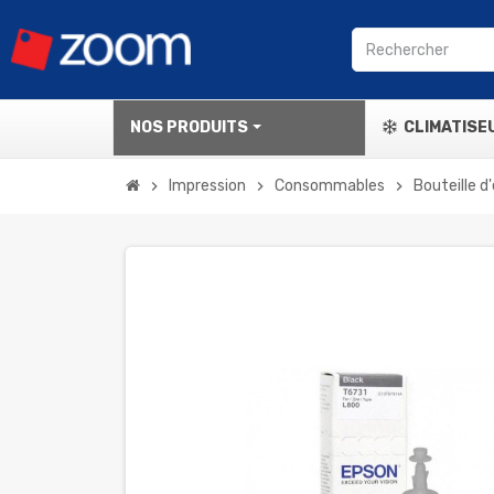
NOS PRODUITS
CLIMATISE
Impression
Consommables
Bouteille d
chevron_right
chevron_right
chevron_right