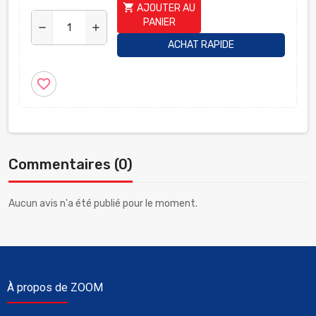
shopping_cart
AJOUTER AU
PANIER
remove
add
ACHAT RAPIDE
favorite_border
Commentaires (0)
Aucun avis n'a été publié pour le moment.
À propos de ZOOM