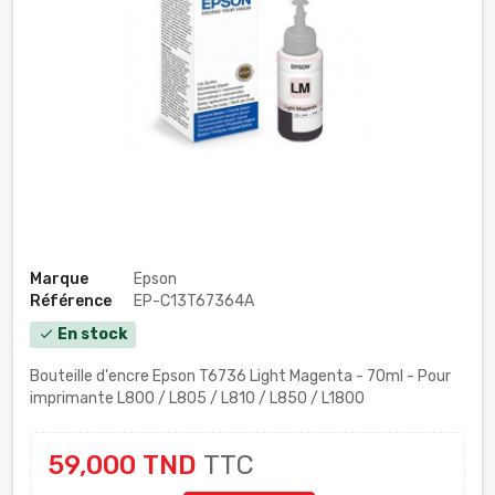
Marque
Epson
Référence
EP-C13T67364A
En stock
check
Bouteille d'encre Epson T6736 Light Magenta - 70ml - Pour
imprimante L800 / L805 / L810 / L850 / L1800
59,000 TND
TTC