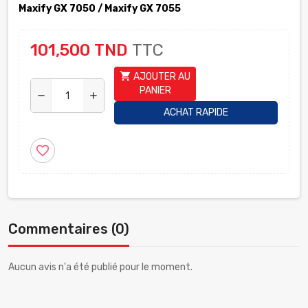
Maxify GX 7050 / Maxify GX 7055
101,500 TND
TTC
shopping_cart
AJOUTER AU
PANIER
remove
add
ACHAT RAPIDE
favorite_border
Commentaires (0)
Aucun avis n'a été publié pour le moment.