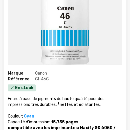
Marque
Canon
Référence
GI-46C
En stock
check
Encre à base de pigments de haute qualité pour des
1
impressions très durables,
nettes et éclatantes.
Couleur:
Cyan
Capacité d'impression:
15,755 pages
compatible avec les imprimantes: Maxify GX 6050 /