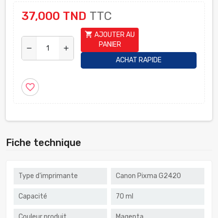
37,000 TND
TTC
shopping_cart
AJOUTER AU
PANIER
remove
add
ACHAT RAPIDE
favorite_border
Fiche technique
Type d'imprimante
Canon Pixma G2420
Capacité
70 ml
Couleur produit
Magenta