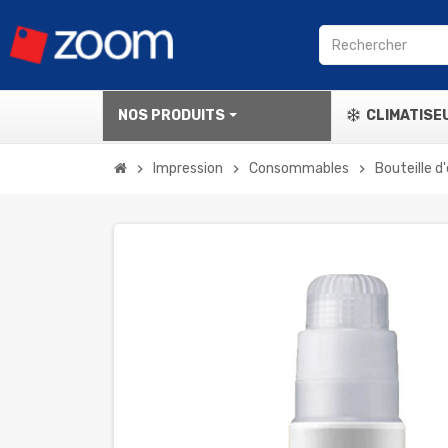
NOS PRODUITS
CLIMATISE
Impression
Consommables
Bouteille d
chevron_right
chevron_right
chevron_right