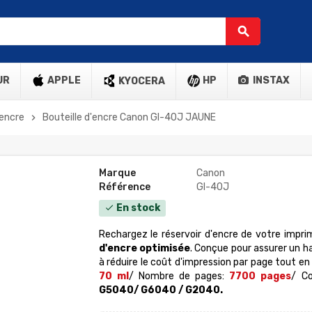
search
UR
APPLE
HP
INSTAX
KYOCERA
'encre
Bouteille d'encre Canon GI-40J JAUNE
chevron_right
Marque
Canon
Référence
GI-40J
En stock
check
Rechargez le réservoir d'encre de votre impr
d'encre optimisée
. Conçue pour assurer un 
à réduire le coût d'impression par page tout en 
70 ml
/ Nombre de pages:
7700 pages
/ Co
G5040/ G6040 / G2040.