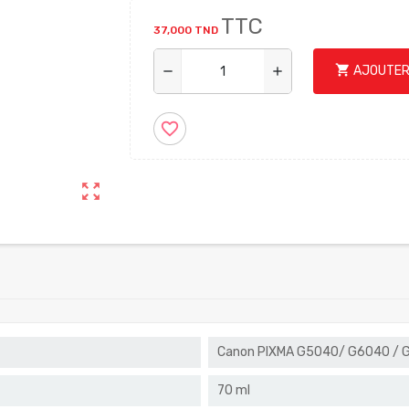
TTC
37,000 TND
shopping_cart
AJOUTER
remove
add
favorite_border
zoom_out_map
Canon PIXMA G5040/ G6040 / 
70 ml