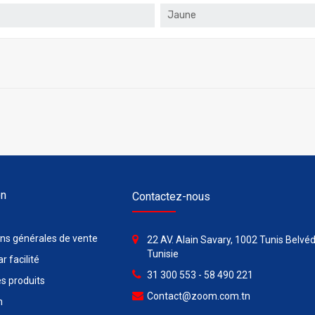
Jaune
on
Contactez-nous
ons générales de vente
22 AV. Alain Savary, 1002 Tunis Belvéd
Tunisie
r facilité
31 300 553 - 58 490 221
s produits
Contact@zoom.com.tn
n