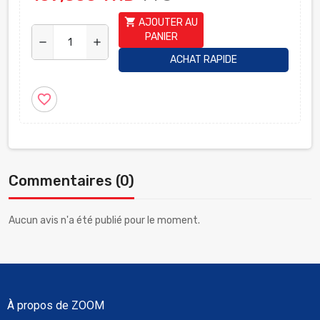
shopping_cart
AJOUTER AU
PANIER
remove
add
ACHAT RAPIDE
favorite_border
Commentaires (0)
Aucun avis n'a été publié pour le moment.
À propos de ZOOM