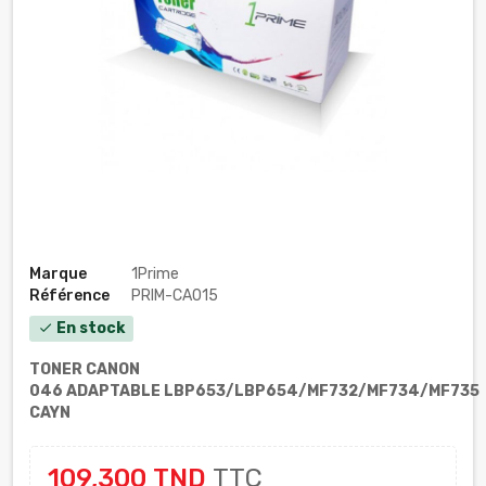
Marque
1Prime
Référence
PRIM-CA015
En stock
check
TONER CANON
046 ADAPTABLE LBP653/LBP654/MF732/MF734/MF735
CAYN
109,300 TND
TTC