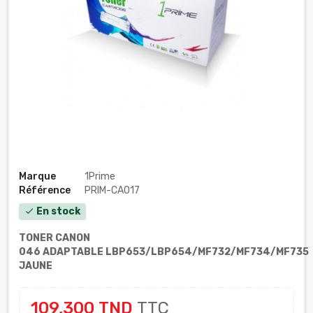
Marque
1Prime
Référence
PRIM-CA017
En stock
check
TONER CANON
046 ADAPTABLE LBP653/LBP654/MF732/MF734/MF735
JAUNE
109,300 TND
TTC