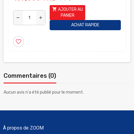
shopping_cart
AJOUTER AU
PANIER
remove
add
ACHAT RAPIDE
favorite_border
Commentaires (0)
Aucun avis n'a été publié pour le moment.
À propos de ZOOM